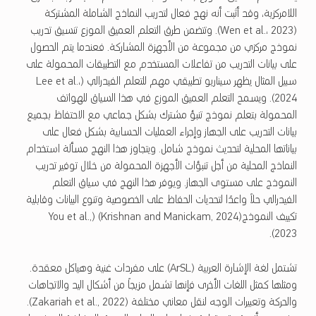
اللامركزية، وقد أثبت أنه نهج فعال لتدريب النماذج الشاملة المشتركة
(Wen et al.، 2023). وتتضمن طرق التعلم العميق الموزع تنسيق تدريب
نموذج مركزي من مجموعة من الأجهزة المشاركة. فعندما يتم الحصول
على بيانات التدريب من تفاعلات المستخدم مع التطبيقات المحمولة على
سبيل المثال يظهر سيناريو تطبيقي مهم للتعلم الفيدرالي (Lee et al.،
2024). ويسمح التعلم العميق الموزع في هذا السياق للهواتف
المحمولة بتعلم نموذج تنبؤ مشترك بشكل جماعي مع الاحتفاظ بجميع
بيانات التدريب على الجهاز وإجراء العمليات الحسابية بشكل فعال على
بياناتها المحلية لتحديث نموذج شامل. ويتجاوز هذا النهج مسألة استخدام
النماذج المحلية من أجل تنبؤات الأجهزة المحمولة من خلال توفير تدريب
النموذج على مستوى الجهاز. ويوفر هذا النهج في سياق التعلم
الفيدرالي حلاً واعدًا لتحديات الحفاظ على الخصوصية وتنوع البيانات وقابلية
تكييف النموذج(Krishnan and Manickam, 2024) (You et al.,
2023).
تشتمل لغة الإشارة العربية (ArSL) على مفردات غنية وهياكل معقدة.
ومثلها كمثل اللغات الأخرى فإنها تشمل مزيجاً من أشكال اليد والاتجاهات
والحركة وتعبيرات الوجه لنقل معاني مختلفة (Zakariah et al., 2022).