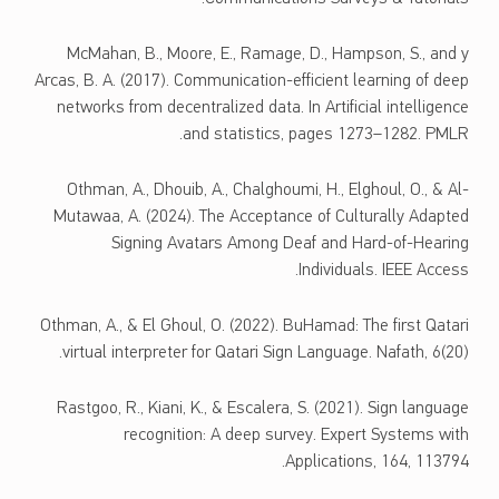
McMahan, B., Moore, E., Ramage, D., Hampson, S., and y
Arcas, B. A. (2017). Communication-efficient learning of deep
networks from decentralized data. In Artificial intelligence
and statistics, pages 1273–1282. PMLR.
Othman, A., Dhouib, A., Chalghoumi, H., Elghoul, O., & Al-
Mutawaa, A. (2024). The Acceptance of Culturally Adapted
Signing Avatars Among Deaf and Hard-of-Hearing
Individuals. IEEE Access.
Othman, A., & El Ghoul, O. (2022). BuHamad: The first Qatari
virtual interpreter for Qatari Sign Language. Nafath, 6(20).
Rastgoo, R., Kiani, K., & Escalera, S. (2021). Sign language
recognition: A deep survey. Expert Systems with
Applications, 164, 113794.