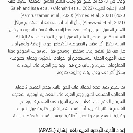
وفي حين أنه قد تم تطبيق خوارزميات التعلم العميق المختلفة للتعرف على
لغة الإشارة العربية (Aldhahri et al., 2023) (Saleh and Issa et al.,
2020) (Ahmed et al., 2021) (Kamruzzaman et al., 2020)
(Alawwad et al., 2021) إلا أن الدراسات السابقة لم تستخدم هياكل
التعلم العميق الموزع وقد دفعنا هذا إلى معالجة هذه الفجوة من خلال
الاستفادة من نموذج التعلم العميق الموزع للتعرف على لغة الإشارة
العربية بشكل أكبر وضمان الخصوصية للأشخاص ذوي الإعاقة وتوفير أداء
عالٍ في ظل تعقيد زمني منخفض. ويسمح هذا الأمر بتدريب النموذج محليًا
على الأجهزة المحلية للمستخدمين أو الخوادم اللامركزية وحماية خصوصية
المعلومات السرية. وبالتالي فإن هذا النهج يتيح التعرف على الإيماءات
بشكل أكثر دقة وفي بيئات وظروف متنوعة.
تم تنظيم بقية هذه المقالة على النحو التالي: يقدم القسم 2 عملية
المعالجة المسبقة للصور. ويتم التعرف على المعمارية البرمجية المقترحة
للنموذج القائم على التعلم العميق الموزع في القسم 3، ويقدم
القسم 4 النتائج التجريبية. أما القسم 4 فيناقش إمكانية تطبيق النموذج
وقابلية التوسع فيه والقضايا الأخلاقية ويختتم القسم 5 هذه الدراسة.
إعداد الأحرف الأبجدية العربية بلغة الإشارة (
ARASL
)