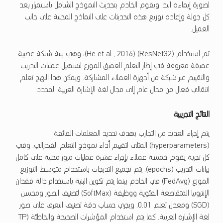
لصورة إيماءة اليد. ويقوم الخادم بتحديث النموذج الشامل باستمرار بعد
كل جولة وإعادة توزيع هذه التحديثات على النماذج المحلية على جانب
العميل.
تم استخدام (ResNet32) (He et al., 2016)، وهي بنية شبكة عصبية
عميقة معروفة في إطار التعلم العميق الموزع لتسهيل عمليات التدريب
والتقييم عبر شبكة من أجهزة العملاء المشاركة. ويمكن هذا النهج تعلم
انتقالي فعال من مجال عام إلى مجال لغة الإشارة العربية المحدد.
النتائج التجريبية
يتم إجراء العديد من التجارب بهدف تحديد المعلمات الفائقة
(hyperparameters) المثلى لتقييم أداء نموذج التعلم الفيدرالي. وفي
كل تجربة يقوم خمسة عملاء بإجراء عشرة عمليات مرور محلية على كامل
بيانات التدريب (epochs). يتم تجميع التدرجات باستخدام متوسط التوزيع
الموزع (FedAvg) في الخادم بينما يتم تكوين البنية باستخدام دالة فقدان
الإنتروبيا المتقاطعة الفئوية ووظيفة (SoftMax) لتصنيف الصور ومحسن
(SGD) ومعدل تعلم 0.01. ويجري حساب دقة تصنيف التعرف على صور
لغة الإشارة العربية. كما يتم استخدام المؤشرات الصحيحة والخاطئة (TP