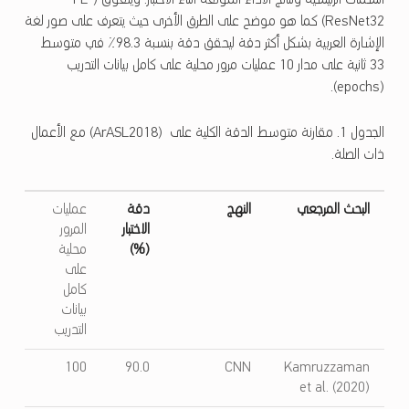
السمات الرئيسية ونتائج الأداء الموثقة أثناء الاختبار. ويتفوق (FL-
ResNet32) كما هو موضح على الطرق الأخرى حيث يتعرف على صور لغة
33 ثانية على مدار 10 عمليات مرور محلية على كامل بيانات التدريب
(epochs).
الجدول 1. مقارنة متوسط ​​الدقة الكلية على (ArASL2018) مع الأعمال
ذات الصلة.
البحث المرجعي
النهج
دقة
عمليات
الاختبار
المرور
(%)
محلية
على
كامل
بيانات
التدريب
100
90.0
CNN
Kamruzzaman
et al. (2020)