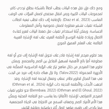
ومع ذلك فإن نقل هذه البيانات يتطلب اتصالاً بالشبكة بنطاق ترددي كافٍ
لمجموعات البيانات الكبيرة وزمن انتقال منخفض لضمان التنبؤات في الوقت
المناسب (Diaz et al., 2023). بالإضافة إلى ذلك تتطلب تبعية اتصالات
الشبكة تقنيات تشفير متطورة لضمان خصوصية وأمان المعلومات
الحساسة. ويمكن أيضًا استخدام تقنيات مثل ضغط البيانات لتعزيز كفاءة
الاتصال وزيادة قابلية التوسع لأنظمة التعرف على لغة الإشارة العربية
القائمة على التعلم العميق الموزع.
يعد تطوير مترجم لغة إشارة قادر على تحويل لغة الإشارة إلى نص أو لغة
منطوقة أمرًا بالغ الأهمية لتسهيل التفاعل بين الصم والمجتمع. ويمكن
تطوير هذا المترجم من خلال مناهج تركز على الرؤية الحاسوبية الممكّنة في
الأجهزة المحمولة (2022،Talov). ولا تزال هناك حاجة إلى مزيد من البحث
في هذا المجال لتطوير نظام عملي وفعال لترجمة لغة الإشارة. وقد
اتجهت الأبحاث والأنظمة الحديثة ذات الرؤية (Othman et al., 2024)
(Othman and El Ghoul, 2022) (Bennbaia, 2022) نحو تطوير تقنيات
المترجم الافتراضي للإشارة (الأفاتار) بما يتناسب مع الثقافة المحلية ويمكّن
هذا الأمر الأفراد الصم وضعاف السمع من الانخراط في الحياة المجتمعية
مما يؤدي إلى ظهور مناهج اتصال أكثر ديناميكية وقابلية للتكيف.