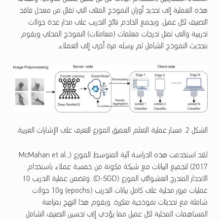
هذه العملية إلى تحديد أوزان النموذج المثلى التي تقلل من معدل فاقد
التصنيف لكل عميل. ويجمع الخادم نتائج التدريب على مدار عدة جولات
تدريبية والتي تمثل تدرجات معلمات (معاملات) النموذج المحلي ويقوم
بتحديث النموذج الشامل ثم يرسله مرة أخرى إلى العملاء.
الشكل 2. مسار عملية التعلم العميق الموزع للتعرف على الإشارات العربية.
لقد استخدمت هذه الدراسة آلية المتوسط الموزع (McMahan et al.,
2017) لتجميع البيانات مع شبكة مكونة من خمسة عملاء باستخدام
الانحدار المتدرج العشوائي الموزع (D-SGD). وتتضمن عملية التدريب 10
عمليات مرور محلية على كامل بيانات التدريب (epochs) و10 جولات
شاملة مع تحديثات نموذجية متكررة. ويقوم هذا النهج بمزامنة
المساهمات المحلية لكل عميل مما يؤدي إلى تحسين التصنيف الشامل