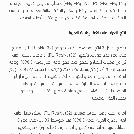
وTN وFP وFN) (TP وTN وFP وFN) لحساب مقاييس التقييم القياسية
مثل الدقة والتذكر ومعدل F1. وتعكس الدقة العالية فعالية النموذج في
التعرف على حركات اليد المختلفة بشكل صحيح وتقليل أخطاء التصنيف.
نتائج التعرف على لغة الإشارة العربية
يوضح الشكل 3 نتائج المتوسط ​​الكلي لنموذج (FL-ResNet32) المقترح
على مدار عشر جولات. ويُظهِر (FL-ResNet32) أداءً عاليًا باستمرار في
كل من عمليات الاختبار والتحقق حيث حقق دقة اختبار بنسبة 98.3%، ودقة
بنسبة 98.28%، وتذكر بنسبة 98.26%، ودرجة F1 بنسبة 98.27%. ويتم
استخدام مقاييس الدقة والمتوسط ​​الكلي لتقييم أداء النموذج نظرًا لأن
مجموعة بيانات لغة الإشارة العربية غير متوازنة غير متوازنة. ويعامل
المتوسط الكلي للقياسات، مع معاملة جميع الفئات بالتساوي دون
تفضيل الفئة المهيمنة.
أما من حيث وقت التدريب فيتعرف (FL-ResNet32) بشكل فعال على
لغة الإشارة العربية بدقة 98.3% في متوسط ​​33 ثانية على مدار 10
عمليات مرور محلية على كامل بيانات التدريب (epochs). كما يستغرق