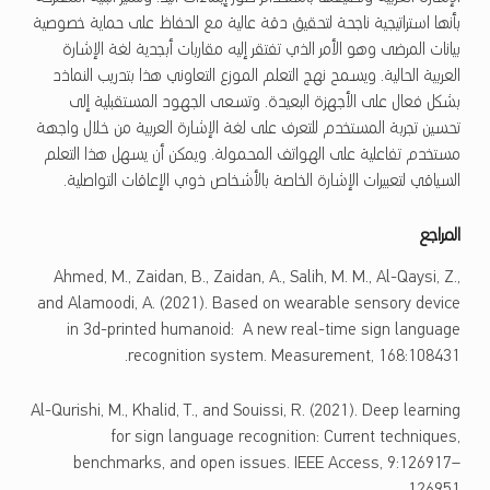
بأنها استراتيجية ناجحة لتحقيق دقة عالية مع الحفاظ على حماية خصوصية
بيانات المرضى وهو الأمر الذي تفتقر إليه مقاربات أبجدية لغة الإشارة
العربية الحالية. ويسمح نهج التعلم الموزع التعاوني هذا بتدريب النماذد
بشكل فعال على الأجهزة البعيدة. وتسعى الجهود المستقبلية إلى
تحسين تجربة المستخدم للتعرف على لغة الإشارة العربية من خلال واجهة
مستخدم تفاعلية على الهواتف المحمولة. ويمكن أن يسهل هذا التعلم
السياقي لتعبيرات الإشارة الخاصة بالأشخاص ذوي الإعاقات التواصلية.
المراجع
Ahmed, M., Zaidan, B., Zaidan, A., Salih, M. M., Al-Qaysi, Z.,
and Alamoodi, A. (2021). Based on wearable sensory device
in 3d-printed humanoid: A new real-time sign language
recognition system. Measurement, 168:108431.
Al-Qurishi, M., Khalid, T., and Souissi, R. (2021). Deep learning
for sign language recognition: Current techniques,
benchmarks, and open issues. IEEE Access, 9:126917–