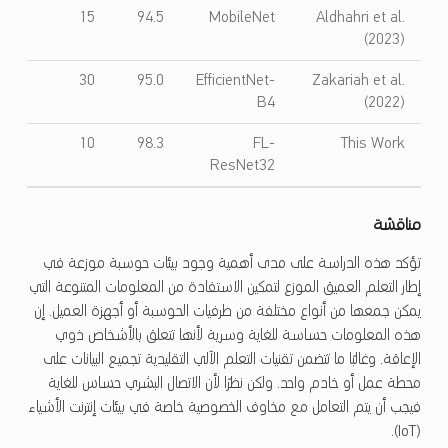
15
94.5
MobileNet
Aldhahri et al.
(2023)
30
95.0
EfficientNet-
Zakariah et al.
B4
(2022)
10
98.3
FL-
This Work
ResNet32
مناقشة
تؤكد هذه الدراسة على مدى أهمية وجود بيئات حوسبة موزعة في
إطار التعلم العميق الموزع لتمكين الاستفادة من المعلومات المتنوعة التي
يمكن جمعها من أنواع مختلفة من طرفيات الحوسبة أو أجهزة العميل. إن
هذه المعلومات حساسة للغاية وسرية لأنها تتعلق بالأشخاص ذوي
الإعاقة. وغالبًا ما تتضمن تقنيات التعلم الآلي التقليدية تجميع البيانات على
محطة عمل أو خادم واحد. ولكن نظرًا لأن الاتصال البشري حساس للغاية
فيجب أن يتم التعامل مع مخاوف الخصوصية خاصة في بيئات إنترنت الأشياء
(IoT).