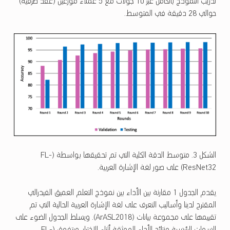
تدريب النموذج بالكامل عبر 10 جولات مع 5 عملاء موزعين (عقد طرفية)
حوالي 28 دقيقة في المتوسط.
الشكل 3. متوسط ​​الدقة الكلية التي تم تحقيقها بواسطة (FL-
ResNet32) على صور لغة الإشارة العربية.
يقدم الجدول 1 مقارنة بين الأداء بين نموذج التعلم العميق الفيدرالي
المقترح لدينا وأساليب التعرف على لغة الإشارة العربية الحالية التي تم
تقييمها على مجموعة بيانات (ArASL2018). ويسلط الجدول الضوء على