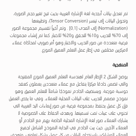
تم تعديل بيانات أبجدية لغة الإشارة العربية بحيث تتيح تغيير حجم الصورة،
وتحويل البيانات إلى تينسر (Tensor Conversion)، وتطبيعها
(Normalization) إلى المدى [0,1] . وتم أخيراً تقسيم مجموعة الصور
إلى 70% للتدريب و10% للتحقق و20% للاختبار. كما تم إنشاء مجموعات
فرعية متعددة من صور التدريب والاختبار وهو أمر ضروري لمحاكاة عملاء
لامركزيين مختلفين في إطار عمل التعلم العميق الموزع.
المنهجية
يوضح الشكل 2 الإطار العام لهندسة التعلم العميق الموزع المقترحة
والتي تتضمن خادمًا مركزيًا يتفاعل مع عملاء متعددين يعملون كعقد
حوسبة موزعة. ويستضيف الخادم نموذجًا شاملاً للتعلم العميق وهو
نموذج مصمم للتدريب على البيانات المحلية للعملاء. وفي ما يخص العميل
فإن كل عميل يحتفظ بمجموعة فرعية من صور إيماءات اليد العربية التي
تحتوي على عينات تمت تسميتها. وبهدف الحفاظ على الخصوصية لا
يشارك العملاء صور لغة الإشارة المحلية الخاصة بهم مع الخادم أو
العملاء الآخرين. حيث يبث الخادم في البداية النموذج الشامل لجميع
العملاء المشاركين باستخدام البيانات من كل عميل بشكل تعاوني. وتهدف