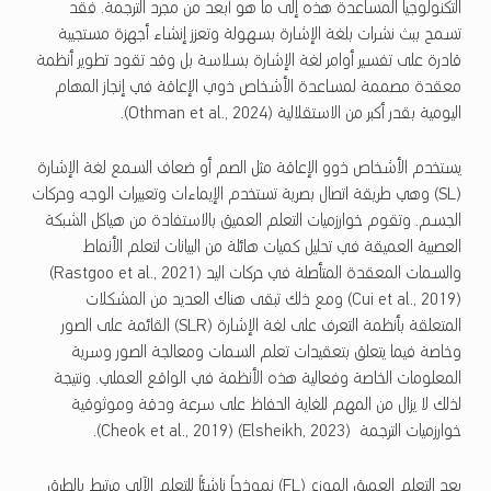
التكنولوجيا المساعدة هذه إلى ما هو أبعد من مجرد الترجمة. فقد
تسمح ببث نشرات بلغة الإشارة بسهولة وتعزز إنشاء أجهزة مستجيبة
قادرة على تفسير أوامر لغة الإشارة بسلاسة بل وقد تقود تطوير أنظمة
معقدة مصممة لمساعدة الأشخاص ذوي الإعاقة في إنجاز المهام
اليومية بقدر أكبر من الاستقلالية (Othman et al., 2024).
يستخدم الأشخاص ذوو الإعاقة مثل الصم أو ضعاف السمع لغة الإشارة
(SL) وهي طريقة اتصال بصرية تستخدم الإيماءات وتعبيرات الوجه وحركات
الجسم. وتقوم خوارزميات التعلم العميق بالاستفادة من هياكل الشبكة
العصبية العميقة في تحليل كميات هائلة من البيانات لتعلم الأنماط
والسمات المعقدة المتأصلة في حركات اليد (Rastgoo et al., 2021)
(Cui et al., 2019) ومع ذلك تبقى هناك العديد من المشكلات
المتعلقة بأنظمة التعرف على لغة الإشارة (SLR) القائمة على الصور
وخاصة فيما يتعلق بتعقيدات تعلم السمات ومعالجة الصور وسرية
المعلومات الخاصة وفعالية هذه الأنظمة في الواقع العملي. ونتيجة
لذلك لا يزال من المهم للغاية الحفاظ على سرعة ودقة وموثوقية
خوارزميات الترجمة (Elsheikh, 2023) (Cheok et al., 2019).
يعد التعلم العميق الموزع (FL) نموذجاً ناشئاً للتعلم الآلي مرتبط بالطرق