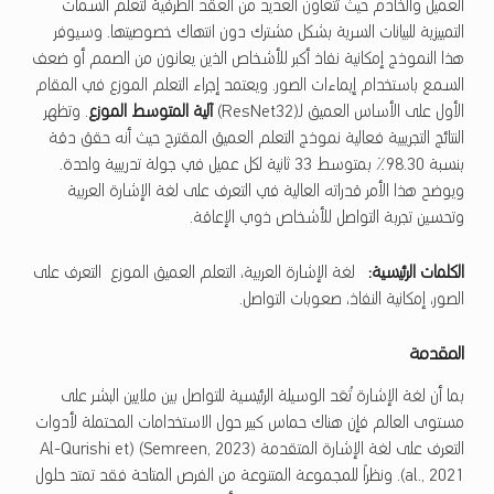
العميل والخادم حيث تتعاون العديد من العقد الطرفية لتعلم السمات
التمييزية للبيانات السرية بشكل مشترك دون انتهاك خصوصيتها. وسيوفر
هذا النموذج إمكانية نفاذ أكبر للأشخاص الذين يعانون من الصمم أو ضعف
السمع باستخدام إيماءات الصور. ويعتمد إجراء التعلم الموزع في المقام
الأول على الأساس العميق لـ(ResNet32)
آلية المتوسط الموزع
. وتظهر
النتائج التجريبية فعالية نموذج التعلم العميق المقترح حيث أنه حقق دقة
بنسبة 98.30٪ بمتوسط 33 ثانية ​​لكل عميل في جولة تدريبية واحدة.
ويوضح هذا الأمر قدراته العالية في التعرف على لغة الإشارة العربية
وتحسين تجربة التواصل للأشخاص ذوي الإعاقة.
الكلمات الرئيسية:
لغة الإشارة العربية، التعلم العميق الموزع التعرف على
الصور، إمكانية النفاذ، صعوبات التواصل.
المقدمة
بما أن لغة الإشارة تُعَد الوسيلة الرئيسية للتواصل بين ملايين البشر على
مستوى العالم فإن هناك حماس كبير حول الاستخدامات المحتملة لأدوات
التعرف على لغة الإشارة المتقدمة (Semreen, 2023) (Al-Qurishi et
al., 2021). ونظراً للمجموعة المتنوعة من الفرص المتاحة فقد تمتد حلول