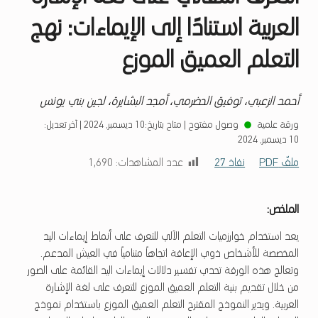
العربية استنادًا إلى الإيماءات: نهج
التعلم العميق الموزع
أحمد الزعبي، توفيق الحضرمي، أمجد البشايرة، لجين بني يونس
ورقة علمية
وصول مفتوح
|
متاح بتاريخ:
10 ديسمبر, 2024
|
آخر تعديل:
10 ديسمبر, 2024
ملفّ PDF
نفاذ 27
عدد المشاهدات:
1٬690
الملخص
:
يعد استخدام خوارزميات التعلم الآلي للتعرف على أنماط إيماءات اليد
المخصصة للأشخاص ذوي الإعاقة اتجاهاً متنامياً في العيش المدعم.
وتعالج هذه الورقة تحدي تفسير دلالات إيماءات اليد القائمة على الصور
من خلال تقديم بنية التعلم العميق الموزع للتعرف على لغة الإشارة
العربية. ويدير النموذج المقترح التعلم العميق الموزع باستخدام نموذج