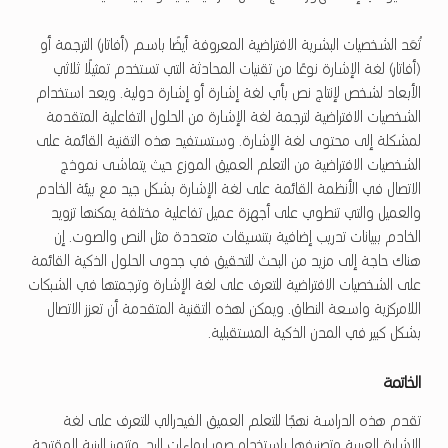
تُعَد الشخصيات البشرية الافتراضية المعروفة أيضًا باسم (أفاتار) الترجمة أو
(أفاتار) لغة الإشارة نوعًا من تقنيات المحادثة التي تستخدم تمثيلًا ثلاثي
الأبعاد لشخص لإنتاج نص بأي لغة إشارة أو إشارة دولية. ويعد استخدام
الشخصيات الافتراضية لترجمة لغة الإشارة من الحلول التفاعلية المتقدمة
لمشكلة إلى محتوى لغة الإشارة. وستستفيد هذه التقنية القائمة على
الشخصيات الافتراضية من التعلم العميق الموزع حيث يتماشى نموذج
الاتصال في الأنظمة القائمة على لغة الإشارة بشكل جيد مع بيئة الخادم
والعميل والتي تنطوي على أجهزة عميل تفاعلية مختلفة يمكنها تزويد
الخادم ببيانات تدريب إضافية بتنسيقات متعددة مثل النص والصوت. إن
هناك حاجة إلى مزيد من البحث للتحقيق في جدوى الحلول الذكية القائمة
على الشخصيات الافتراضية للتعرف على لغة الإشارة وترجمتها في الشبكات
اللامركزية واسعة النطاق. ويمكن لهذه التقنية المتقدمة أن تعزز الاتصال
بشكل كبير في المدن الذكية المستقبلية.
الخاتمة
تقدم هذه الدراسة نهجًا للتعلم العميق الفيدرالي للتعرف على لغة
الإشارة العربية وتصنيفها باستخدام صور إيماءات اليد. وتتميز البنية المقترحة