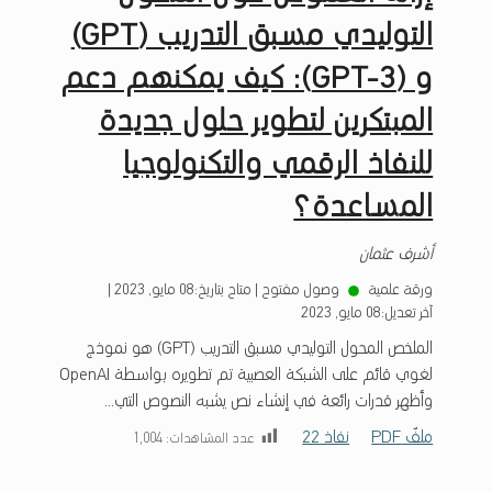
التوليدي مسبق التدريب (GPT)
و (GPT-3): كيف يمكنهم دعم
المبتكرين لتطوير حلول جديدة
للنفاذ الرقمي والتكنولوجيا
المساعدة؟
أشرف عثمان
ورقة علمية
وصول مفتوح
|
متاح بتاريخ:
08 مايو, 2023
|
آخر تعديل:
08 مايو, 2023
الملخص المحول التوليدي مسبق التدريب (GPT) هو نموذج
لغوي قائم على الشبكة العصبية تم تطويره بواسطة OpenAI
وأظهر قدرات رائعة في إنشاء نص يشبه النصوص التي...
ملفّ PDF
نفاذ 22
عدد المشاهدات:
1٬004