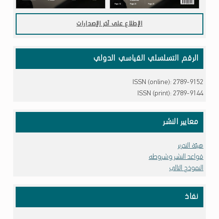
الإطلاع على آخر الإصدارات
الرقم التسلسلي القياسي الدولي
ISSN (online): 2789-9152
ISSN (print): 2789-9144
معايير النشر
هيئة التحرير
قواعد النشر وشروطه
النموذج التالي
نفاذ