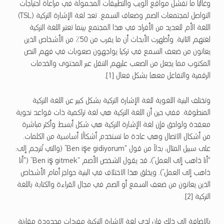
وغالبًا ما تفشل مواقع الويب والتطبيقات المحمولة في مراعاة احتياجات
التواصل لمجتمعات الصم وضعاف السمع. تعد لغة الإشارة التركية (TSL)
اللغة الأم للعديد من الأفراد في هذا المجتمع بينما تعتبر اللغة التركية
لغتهم الثانية. وأظهرت الأبحاث أن ما يقرب من 50٪ من الأشخاص الذين
يعانون من ضعف السمع في تركيا يواجهون صعوبات في فهم النص
المكتوب مما يجعل من الصعب عليهم التنقل عبر المحتوى والخدمات
الرقمية والتفاعل معها بشكل فعال [1].
وتختلف البنية اللغوية للغة الإشارة التركية بشكل كبير عن اللغة التركية
المنطوقة. ففي حين أن اللغة التركية هي لغة تراكمية ذات قواعد نحوية
معقدة ولواحق فإن لغة الإشارة التركية هي شكل أبسط وأكثر مباشرة
من أشكال الاتصال وهي عادة ما تستخدم أشكالًا أساسية من الكلمات.
على سبيل المثال، بدلاً من قول “Ben işe gidiyorum” (والتي تُترجم إلى:
“أنا ذاهب إلى العمل”)، قد يقول الشخص الأصم “Ben iş gitmek” (“أنا
ذاهب إلى العمل”). ويخلق هذا الاختلاف في البنية حواجز أمام الأشخاص
الذين يعانون من ضعف السمع أو الصم في مجال القراءة والكتابة باللغة
التركية [2].
بالإضافة إلى ذلك فإن لدى لغة الإشارة التركية مفردات محدودة مقارنة