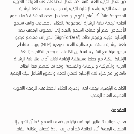
حين تشكل التركية اللغة الثانية. كما تشكل الاختلافات في القواعد النحوية
بين اللغة التركية ولغة الإشارة التركية إلى جانب مفردات لغة الإشارة
المحدودة عائقاً أكبر أمام الفهم. وبهدف حل هذه المشكلة قمنا بتطوير
أنظمة ترجمة بلغة الإشارة المدعومة بالذكاء الاصطناعي والتي تسمح
للأشخاص الصم أو ضعاف السمع بالنفاذ إلى المحتوى الرقمي بلغة
الإشارة التركية. ويترجم نظام (SignForDeaf) النص إلى مقاطع فيديو
بلغة الإشارة باستخدام معالجة اللغة الطبيعية (NLP) ويولد مقاطع
فيديو مرنة مع انتقال سلسة بين الكلمات. و يدعم النظام حاليًا لغة
الإشارة التركية مع خطط مستقبلية لإضافة لغات أخرى مثل لغة الإشارة
العربية والأمريكية والبريطانية والفنلندية. وقد تم تصميم هذا النظام
بالتعاون مع خبراء لغة الإشارة لضمان الدقة والتطوير الشامل للبيئة الرقمية.
الكلمات الرئيسية: ترجمة لغة الإشارة، الذكاء الاصطناعي، البرمجة اللغوية
العصبية، النفاذ الرقمي
المقدمة
يعاني حوالي 3 ملايين فرد في تركيا من ضعف السمع كما أن التحول إلى
المنصات الرقمية أثناء الجائحة قد أدى إلى زيادة تحديات إمكانية النفاذ.