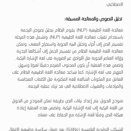
الاصطناعي.
تحليل النصوص والمعالجة المسبقة:
معالجة اللغة الطبيعية (NLP): يقوم النظام بتحليل نصوص الترجمة
باستخدام تقنيات معالجة اللغة الطبيعية (NLP). وتشمل هذه المرحلة
تقسيم النص إلى أجزاء وتحليل البنية النحوية واستخراج المعنى. وتمكن
معالجة اللغة الطبيعية النظام من تقسيم الجمل إلى أشكالها الجذرية
وإزالة العناصر النحوية مثل اللواحق غير الضرورية في لغة الإشارة التركية.
وتضمن هذه العملية أن يكون المحتوى المترجم دقيقًا لغويًا وسهل
الفهم في لغة الإشارة. كما تساعد معالجة اللغة الطبيعية النظام على
التعامل مع المكونات الشائعة للغة المكتوبة مثل الكلمات المتجانسة
والمرادفات والتعبيرات الاصطلاحية التي قد تربك عملية الترجمة.
نموذج التحويل: يتم إعداد بيانات النص بطريقة تمكن النموذج من التحويل
من اللغة التركية إلى لغة الإشارة التركية. وتتضمن هذه العملية إعادة
هيكلة النص وفقًا للغة الإشارة مع الحفاظ على معناه.
الشبكات التوليدية التنافسية (GANs): يعد ضمان سلاسة وطبيعية الانتقال