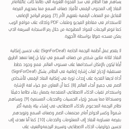
يساهم هذا النظام في سد الفجوة اللغوية التي طالما كانت عائقًاأمام
النفاذ إلى المحتوى الرقمي للأفراد ضعاف السمع مما يمنحهم الفرصة
للتفاعل مع المنصات الرقمية بلغتهم الأم [7]. ويتوفر البرنامج الإضافي
للاستخدام في مقاطع الفيديو وملفات PDF وكذلك على مواقع الويب.
كما تتوفر الترجمات للمواد المطبوعة من خلال رمز الاستجابة السريعة الذي
يمكن مسحه ضوئيًا بواسطة الأجهزة.
لا يقتصر عمل أنظمة الترجمة الخاصة (SignForDeaf) على تحسين إمكانية
النفاذ لثلاثة ملايين شخص من ضعاف السمع في تركيا بل إنها تمهد الطريق
أيضًا ليكون بالإمكان اسخدامها على مستوى العالم. فمع وجود خطط
مستقبلية لإدراج لغات إشارة إضافية في النظام، يشكل (SignForDeaf)
أداة لديها القدرة على إحداث ثورة في إمكانية النفاذ الرقمي للأشخاص
الصم في جميع أنحاء العالم [8]. كما أن التعاون مع خبراء لغة الإشارة
واستخدام تقنيات الذكاء الاصطناعي المتقدمة يضمنان بقاء نظامنا دقيقًا
ومستدامًا مما يسمح بإجراء التحسينات والتحديثات المستمرة [9]. ويساهم
نظام الترجمة المدعوم بالذكاء الاصطناعي في إنشاء بيئة رقمية أكثر
شمولاً وكسر الحواجز أمام مجتمعات الصم وضعاف السمع وتزويدهم
بفرصة متساوية للنفاذ إلى المعلومات والخدمات [10]. كما أننا نهدف إلى
تحسين خوارزميات الذكاء الاصطناعي وتسريع الترجمةوالتعرف على