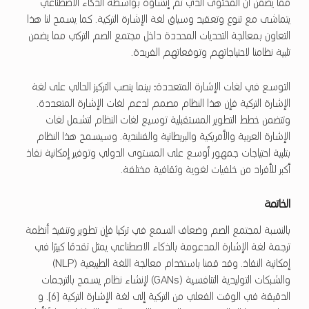
مما يضمن أن المحتوى الذي تم إنشاؤه بواسطة الذكاء الاصطناعي
يتماشى مع تنوع وتعقيد وسياق لغة الإشارة التركية. كما يسمح لنا هذا
التعاون بمعالجة التحديات المحددة داخل مجتمع الصم التركي مما يضمن
تلبية نظامنا لاحتياجاتهم وتوقعاتهم الفريدة.
التوسع في لغات الإشارة المتعددة
:
بينما ينصب التركيز الحالي على لغة
الإشارة التركية فإن هذا النظام مصمم لدعم لغات الإشارة المتعددة.
وتتضمن خطط التطوير المستقبلية توسيع لغات النظام لتشمل لغات
الإشارة العربية والأمريكية والبريطانية والفنلندية. وسيسمح هذا النظام
بتلبية احتياجات جمهور أوسع على المستوى الدولي وتوفير إمكانية نفاذ
أكبر للأفراد من خلفيات لغوية وثقافية مختلفة.
الخاتمة
بالنسبة لمجتمع الصم وضعاف السمع في تركيا فإن تطوير وتنفيذ أنظمة
ترجمة لغة الإشارة المدعومة بالذكاء الاصطناعي يمثل تقدمًا كبيرًا في
إمكانية النفاذ. وقد قمنا باستخدام معالجة اللغة الطبيعية (NLP)
والشبكات التوليدية التنافسية (GANs) لإنشاء نظام يسمح بالترجمات
الدقيقة في الوقت الفعلي من التركية إلى لغة الإشارة التركية [6]. و