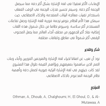
الإيماءات الأكثر تعقيدًا في لغة الإشارة بشكل أكثر دقة مما سيجعل
الترجمة أكثر دقة. وسيتم تحسين قدرات الترجمة في الوقت الفعلي
باستخدام تقنيات معالجة البيانات المتقدمة والذكاء الاصطناعي. حيث
سيمكن هذا الأمر للنظام بتوفير ترجمة فورية للغة الإشارة وجعل تفاعلات
المستخدم أكثر سلاسة. وسيوفر نظامنا من خلال شمول هذه اللغات
إمكانية نفاذ أكبر للجمهور من مختلف أنحاء العالم مما يجعل المحتوى
الرقمي أكثر شمولاً في مناطق وثقافات مختلفة.
شكر وتقدير
نود أن نعرب عن امتناننا لخبراء لغة الإشارة والمترجمين الفوريين وأبناء وبنات
الصم الذين ساهموا بمعرفتهم ورؤاهم القيمة طوال هذا المشروع.
لقد كانت خبرتهم في لغة الإشارة التركية ضرورية لضمان دقة وأهمية
نظام الترجمة المدعوم بالذكاء الاصطناعي.
المراجع
Othman, A., Dhouib, A., Chalghoumi, H., El Ghoul, O., & Al-
Mutawaa, A.