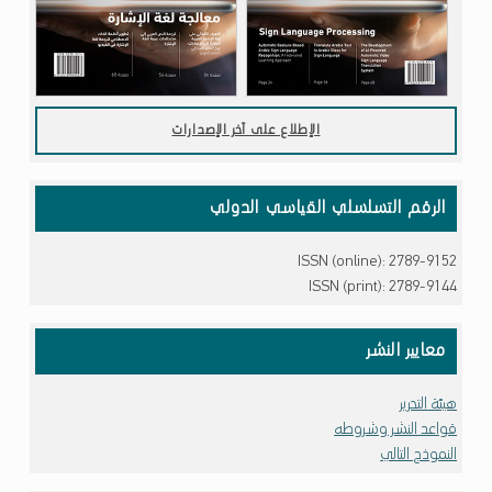
الإطلاع على آخر الإصدارات
الرقم التسلسلي القياسي الدولي
ISSN (online): 2789-9152
ISSN (print): 2789-9144
معايير النشر
هيئة التحرير
قواعد النشر وشروطه
النموذج التالي