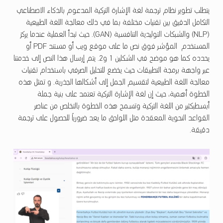
يتطلب تطوير نظام ترجمة لغة الإشارة التركية المدعوم بالذكاء الاصطناعي
التكامل الدقيق بين تقنيات مختلفة بما في ذلك معالجة اللغة الطبيعية
(NLP) والشبكات التوليدية التنافسية (GAN). حيث تبدأ العملية عندما يركز
المستخدم المؤشر فوق نص ما على موقع ويب أو مستند PDF أو
يحدده كما هو موضح في الشكلين 1 و2. يتم إرسال هذا النص إلى خدمتنا
عبر واجهة برمجة التطبيقات حيث يخضع للتحليل الصرفي باستخدام تقنيات
معالجة اللغة الطبيعية لتقسيم الجمل إلى أشكالها الجذرية. و تمثل هذه
الخطوة أهمية، حيث إن لغة الإشارة التركية تعتمد على بنية جملة
أبسطبكثير من اللغة التركية وتسمح هذه الخطوة بالتخلص من عناصر
القواعد النحوية المعقدة مثل اللواحق ما يعد ضرورياً للحصول على ترجمة
دقيقة.