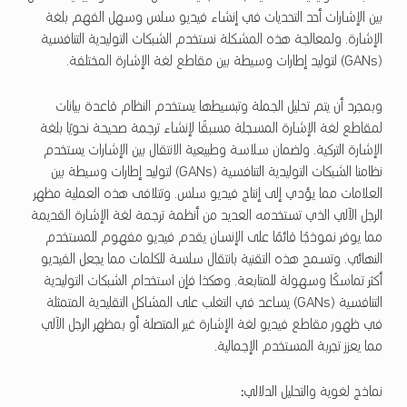
بين الإشارات أحد التحديات في إنشاء فيديو سلس وسهل الفهم بلغة
الإشارة. ولمعالجة هذه المشكلة نستخدم الشبكات التوليدية التنافسية
(GANs) لتوليد إطارات وسيطة بين مقاطع لغة الإشارة المختلفة.
وبمجرد أن يتم تحليل الجملة وتبسيطها يستخدم النظام قاعدة بيانات
لمقاطع لغة الإشارة المسجلة مسبقًا لإنشاء ترجمة صحيحة نحويًا بلغة
الإشارة التركية. ولضمان سلاسة وطبيعية الانتقال بين الإشارات يستخدم
نظامنا الشبكات التوليدية التنافسية (GANs) لتوليد إطارات وسيطة بين
العلامات مما يؤدي إلى إنتاج فيديو سلس. وتتلافى هذه العملية مظهر
الرجل الآلي الذي تستخدمه العديد من أنظمة ترجمة لغة الإشارة القديمة
مما يوفر نموذجًا قائمًا على الإنسان يقدم فيديو مفهوم للمستخدم
النهائي. وتسمح هذه التقنية بانتقال سلسة للكلمات مما يجعل الفيديو
أكثر تماسكًا وسهولة للمتابعة. وهكذا فإن استخدام الشبكات التوليدية
التنافسية (GANs) يساعد في التغلب على المشاكل التقليدية المتمثلة
في ظهور مقاطع فيديو لغة الإشارة غير المتصلة أو بمظهر الرجل الآلي
مما يعزز تجربة المستخدم الإجمالية.
نماذج لغوية والتحليل الدلالي
: