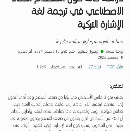
الاصطناعي في ترجمة لغة
الإشارة التركية
مساعد. البروفيسور أوزر سيليك، بينار رضا
ورقة علمية
وصول مفتوح
|
متاح بتاريخ:
10 ديسمبر, 2024
|
آخر تعديل:
10 ديسمبر, 2024
ملفّ PDF
نفاذ 27
عدد المشاهدات:
1٬269
الملخص:
يعاني نحو 3 ملايين الأشخاص في تركيا من ضعف السمع وقد أدى التحول
إلى المنصات الرقمية أثناء الجائحة إلى تفاقم تحديات إمكانية النفاذ حيث
تتجاهل مواقع الويب والتطبيقات غالبًا احتياجات هذه الفئة. وتُظهر الأبحاث
أن 50٪ من الأشخاص الذين يعانون من ضعف السمع يجدون صعوبة في
فهم النص المكتوب بسبب كون لغة الإشارة التركية لغتهم الأولى في