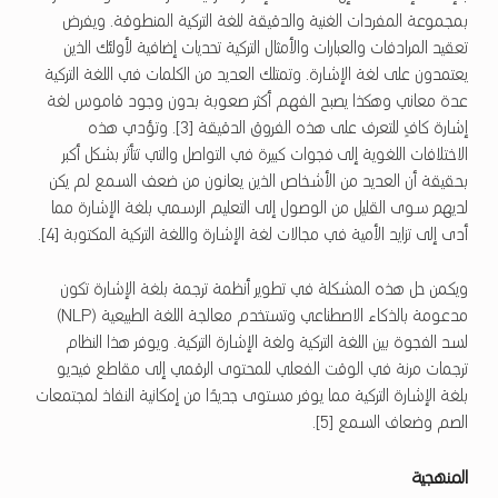
بمجموعة المفردات الغنية والدقيقة للغة التركية المنطوقة. ويفرض
تعقيد المرادفات والعبارات والأمثال التركية تحديات إضافية لأولئك الذين
يعتمدون على لغة الإشارة. وتمتلك العديد من الكلمات في اللغة التركية
عدة معاني وهكذا يصبح الفهم أكثر صعوبة بدون وجود قاموس لغة
إشارة كافٍ للتعرف على هذه الفروق الدقيقة [3]. وتؤدي هذه
الاختلافات اللغوية إلى فجوات كبيرة في التواصل والتي تتأثر بشكل أكبر
بحقيقة أن العديد من الأشخاص الذين يعانون من ضعف السمع لم يكن
لديهم سوى القليل من الوصول إلى التعليم الرسمي بلغة الإشارة مما
أدى إلى تزايد الأمية في مجالات لغة الإشارة واللغة التركية المكتوبة [4].
ويكمن حل هذه المشكلة في تطوير أنظمة ترجمة بلغة الإشارة تكون
مدعومة بالذكاء الاصطناعي وتستخدم معالجة اللغة الطبيعية (NLP)
لسد الفجوة بين اللغة التركية ولغة الإشارة التركية. ويوفر هذا النظام
ترجمات مرنة في الوقت الفعلي للمحتوى الرقمي إلى مقاطع فيديو
بلغة الإشارة التركية مما يوفر مستوى جديدًا من إمكانية النفاذ لمجتمعات
الصم وضعاف السمع [5].
المنهجية