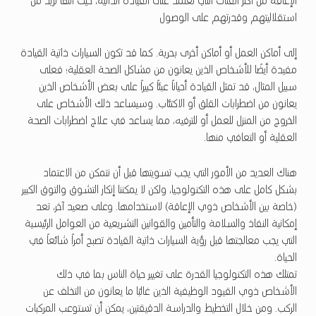
الإعاقة من أكثر الفئات التي تعتمد على القيادة الذاتية، حيث أنها تزيد من
استقلاليتهم وقدرتهم على الوصول
إلى أماكن العمل أو أماكن أخرى بحرية. كما قد تكون السيارات ذاتية القيادة
مفيدة أيضًا للأشخاص الذين يعانون من مشاكل الصحة العقلية؛ فعلى
سبيل المثال، قد تمثل القيادة أحياناً عبئاً كبيراً على بعض الأشخاص الذين
يعانون من اضطرابات القلق أو الاكتئاب. وسيساعد ذلك الأشخاص على
الخروج من المنزل للعمل أو للترفيه، مما يساعد في علاج اضطرابات الصحة
العقلية أو التعافي منها.
هناك العديد من الأمور التي يجب تسويتها قبل أن نتمكن من الاعتماد
بشكل كامل على هذه التكنولوجيا، ولكن لا يمكننا إنكار التشوق والتوق الكبير
(خاصة بين الأشخاص ذوي الإعاقة) لاستخدامها. وعلى صعيد آخر، تعد
إمكانية النفاذ والسلامة والتأمين والقوانين التشريعية من العوامل الرئيسية
التي يجب معالجتها قبل رؤية السيارات ذاتية القيادة تصبح أمراً شائعاً في
الحياة.
تمتلك هذه التكنولوجيا القدرة على تغيير حياة الناس بما في ذلك
الأشخاص ذوي القيود الوظيفية الذين غالبًا ما يعانون من التخلف عن
الركب. ومن خلال التخطيط والدراسة الدقيقتين، يمكن أن تستوعب المركبات