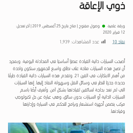
ذوي الإعاقة
ورقة علمية
وصول مفتوح
|
متاح بتاريخ:
25 أغسطس, 2019
|
آخر تعديل:
12 فبراير, 2020
نفاذ 10
عدد المشاهدات:
1٬939
أصبحت السيارات ذاتية القيادة عنصرًا أساسيًا في المحادثة اليومية. وبمجرد
أن تصبح هذه السيارات متاحة على نطاق واسع للجمهور ستكون واحدة
من أهم الابتكارات في القرن 21. وتقدم هذه السيارات ذاتية القيادة طرقًا
جديدة جذريًا للنظر في وسائل النقل وسهولة النفاذ إليها. إنها السيارات
التي لم نعد بحاجة لسائقين لقيادتها بشكل آمن. وتُعرف أيضًا باسم
السيارات الذاتية أو السيارات بدون سائق، وهي عبارة عن حل تكنولوجي
مركب يتضمن أجهزة استشعار وبرامج للتحكم في السيارة وإدارتها
وقيادتها.