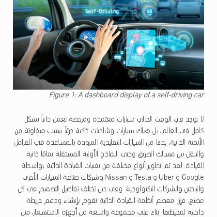
Figure 1: A dashboard display of a self-driving car
لا توجد في الوقت الحالي سيارات معتمدة ومرخصة تعمل ذاتياً بشكل
كامل في العالم، بل هناك سيارات وشاحنات ذكية جزئياً بنسب متفاوتة من
الأتمتة الذاتية، بدءًا من السيارات التقليدية المزودة بالمساعدة في الفرامل
والتنقل بين مسالك الطريق وحتى النماذج الأولية المستقلة تمامًا ذاتية
القيادة. لقد تم تطوير أنواع مختلفة من تقنيات القيادة الذاتية بواسطة
Google و Uber و Tesla و Nissan وشركات صناعة السيارات الأخرى
والباحثين والشركات التكنولوجية. وفي حين تختلف تفاصيل التصميم في كل
مصنع، فإن معظم أنظمة القيادة الذاتية تقوم بإنشاء ودعم خريطة
داخلية لمحيطها، بناءً على مجموعة واسعة من أجهزة الاستشعار، مثل