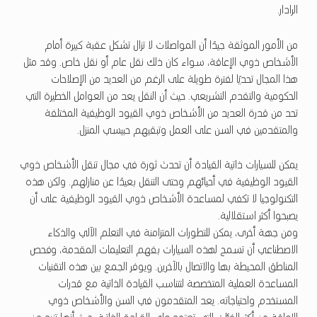
الرادار.
من الأمور الموثقة جيدًا أن المواصلات لا تزال تشكل عقبة كبيرة أمام
الأشخاص ذوي الإعاقة، سواء كان ذلك نقل عام أو نقل خاص. وقد مثل
هذا المجال تحديًا لفترة طويلة على الرغم من العديد من الإصلاحات
الحكومية والتقدم التشريعي. حيث أن النقل يعد من العوامل الخطيرة التي
تحد من قدرة العديد من الأشخاص ذوي القيود الوظيفية المختلفة
والمتقدمين في السن على العمل وتبقيهم حبيسي المنزل.
يمكن للسيارات ذاتية القيادة أن تحدث ثورة في مجال تنقل الأشخاص ذوي
القيود الوظيفية في أحيائهم وحتى التنقل بعيدًا عن منازلهم. ولكن هذه
التكنولوجيا لا تكفي لمساعدة الأشخاص ذوي القيود الوظيفية على أن
يصبحوا أكثر استقلالية.
ومن جهة أخرى، يمكن للتطورات المتزامنة في التعلم الآلي والذكاء
الاصطناعي أن تسمح لهذه السيارات بفهم التعليمات المقدمة، وفحص
المناطق المحيطة بها والاتصال بالآخرين. ويوفر الجمع بين هذه التقنيات
المساعدة العملية المتخصصة لتتناسب القيادة الذاتية مع قدرات
المستخدم واحتياجاته. يعد المتقدمون في السن والأشخاص ذوي