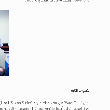
“WaveFont “وخطواته الأولى لنقلها إلى العربية.
الخطوات التالية
لتوفير “veFont