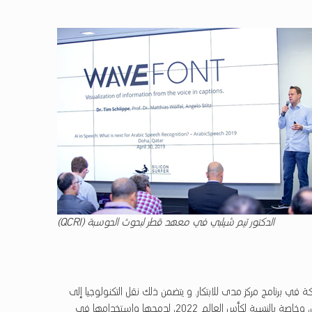
الدكتور تيم شيلبي في معهد قطر لبحوث الحوسبة (QCRI)
Wa” في قطر، تخطط شركة “Silicon Surfer” للمشاركة في برنامج مركز مدى للابتكار. و يتضمن ذلك نقل التكنولوجيا إلى
اللغة العربية، وتحليل تأثيرها وفائدتها في قطر ، وتقييم مجالات التطبيق، وخاصة بالنسبة لكأس العالم 2022، لدمجها واستخدامها في