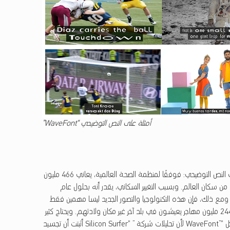
أمثلة على النص التوضيحي “WaveFont”
سيستفيد عدد كبير من الأشخاص من المعلومات الإضافية الواردة في النص التوضيحي: فوفقًا لمنظمة الصحة العالمية، يعاني 466 مليون
ي جميع أنحاء العالم من ضعف السمع. وهو ما يشكل 5 ٪ من سكان العالم. وبسبب التغيير السكاني، يقدر أنه بحلول عام
 ضعف السمع. ومع ذلك، فإن هذه التكنولوجيا والتصور الجديد ليسا مهمين فقط
للأشخاص الذين يعانون من ضعف السمع. فعلى سبيل المثال، هناك 244 مليون مهاجر يعيشون في بلد آخر غير مكان ولادتهم. ويحتاج كثير
منهم إلى تعلم لغة جديدة. وهنا سيساعدهم النص التوضيحي بشكل “”WaveFont لأن تحليلات شركة ” “Silicon Surfer أثبتت أن تجسيد