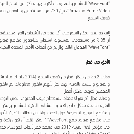
“WaveFont” للمشاعر والمعلومات أكثر سهولة بكثير من النسخ الصو
ضعف السمع.
“WaveFont” الهدفان الثالث والرابع من أهداف الأمم المتحدة للتنمية المستدامة 2030 وهما (الصحة الجيدة والرفاه) و (التعليم الجيد).
الأفق في قطر
والفيديو والسينما بالنسبة لهم نظرًا لأنهم يتلقون معلومات لم يتلق
المفضلين لديهم بشكل أفضل.
التقنية مناسبة بشكل خاص لتجسيد المشاهد المثيرة للمشاعر. ويمكن ال
ومقاطع الفيديو التوضيحية حول الحدث. وتشمل مجالات التطبيق الأخ
على مقاطع فيديو. فمع WaveFont” “، يمكن لقطر أن تكون رائدة وتقدم بطولةً أكثر شمولًا وقابلية للنفاذ.