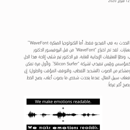
12 فبراير, 2020
يقتصر النص التوضيحي التقليدي (النص على الفيديو) على عرض ما يتم التحدث به في الفيديو فقط، أما التكنولوجيا المبتكرة WaveFont””
فتجسد لك معلومات عن الكيفية التي تم من خلالها نطق الكلمات والعبارات. لقد تم اختراع “WaveFont” من قبل البروفيسور الدكتور
ًا للتعليقات الإيجابية للغاية، قرر الدكتور تيم شلبي إتاحة هذا الحل
لجمهور أوسع من خلال تسويق وتطوير “WaveFont” وذلك بصفته كمؤسس ورئيس تنفيذي لشركة “Silicon Surfer”. ولأول مرة تمكن
شاعر من الصوت (التشديد اللفظي، والتوقف المؤقت والطول). إن
لمشاعر في “WaveFont” بديهية للغاية: فعلى سبيل المثال، عندما يتحدث شخص ما بصوت أعلى، يصبح الخط
ح أكبر عرضاً: