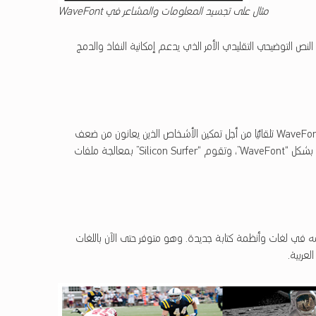
مثال على تجسيد المعلومات والمشاعر في WaveFont
نص التوضيحي التقليدي الأمر الذي يدعم إمكانية النفاذ والدمج
تقدم شركة “Silicon Surfer” خدمة إصدار النص التوضيحي بشكل “”WaveFont تلقائيًا من أجل تمكين الأشخاص الذين يعانون من ضعف
السمع من التعرف على خصائص الصوت. وبغرض إنشاء النص توضيحي بشكل “WaveFont”، وتقوم “Silicon Surfer” بمعالجة ملفات
 استخدامه في لغات وأنظمة كتابة جديدة. وهو متوفر حتى الآن باللغات
لعربية.