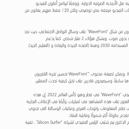
تية مثل الأبجدية الصوتية الدولية. ووفقًا لبرنامج أمازون للفيديو
Amazon Prime Video””، فإن 30٪ من المستخدمين يشاهدون ملفات الفيديو مرفقة بنص توضيحي ولكن 20٪ فقط منهم يعانون من
إلى حد بعيد، يمكن العثور على أكبر عدد من الأشخاص الذين سيستفيدون من شكل “WaveFont” على وسائل التواصل الاجتماعي، حيث نجد
أن 85 ٪ من مستخدمي الفيسبوك النشطين يشاهدون مقاطع فيديو بدون صوت. ويشكل هؤلاء 2 مليار شخص. كما يدعم
يعاني 5.2٪ من سكان قطر من ضعف السمع (Girotto et al.، 2014). ويمكن لـصيغة محتوى “”WaveFont تحسين تجربة التلفزيون
وها سابقاً، وسيصبحون قادرين على تخيل كيفية تحدث الممثلين
وهناك مجال آخر مثير للاهتمام لاستخدام صيغة المحتوى النصي التوضيحي “WaveFont” في قطر وهو كأس العالم 2022. إن هذه
عثور على هذه المشاهد في لمباريات، وأيضًا في الإعلانات التجارية
رى نظم المعلومات ولوحات العرض ومكتبات الوسائط التي تحتوي
في مؤتمر اللغة العربية 2019 في معهد قطر لأبحاث الحوسبة، قدم الدكتور تيم شلبي، الرئيس التنفيذي لشركة “Silicon Surfer” ، تقنية