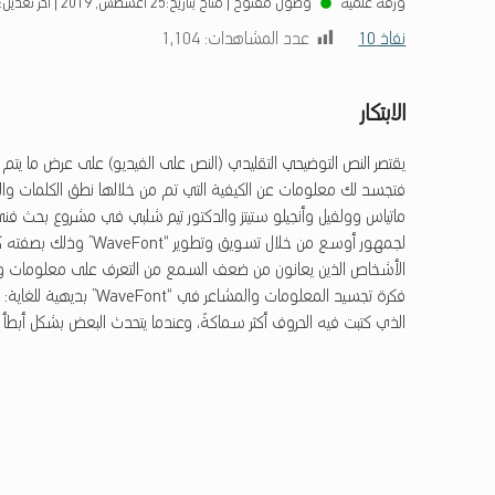
ورقة علمية
وصول مفتوح
|
متاح بتاريخ:
25 أغسطس, 2019
|
آخر تعديل:
نفاذ 10
عدد المشاهدات:
1٬104
الابتكار
ماتياس وولفيل وأنجيلو ستيتز والدكتور تيم شلبي في مشروع بحث فني. ونظر
الأشخاص الذين يعانون من ضعف السمع من التعرف على معلومات وم
فكرة تجسيد المعلومات وا
الذي كتبت فيه الحروف أكثر سماكةً، وعندما يتحدث البعض بشكل أبطأ يصب